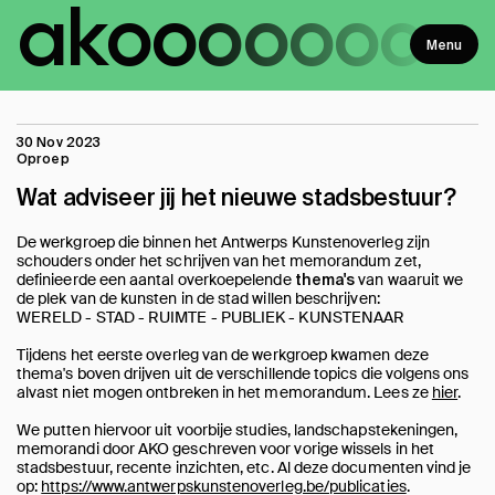
ako
ooooooo
Menu
30 Nov 2023
Oproep
Wat adviseer jij het nieuwe stadsbestuur?
De werkgroep die binnen het Antwerps Kunstenoverleg zijn
schouders onder het schrijven van het memorandum zet,
definieerde een aantal overkoepelende
van waaruit we
thema's
de plek van de kunsten in de stad willen beschrijven:
WERELD - STAD - RUIMTE - PUBLIEK - KUNSTENAAR
Tijdens het eerste overleg van de werkgroep kwamen deze
thema's boven drijven uit de verschillende topics die volgens ons
alvast niet mogen ontbreken in het memorandum. Lees ze
hier
.
We putten hiervoor uit voorbije studies, landschapstekeningen,
memorandi door AKO geschreven voor vorige wissels in het
stadsbestuur, recente inzichten, etc. Al deze documenten vind je
op:
https://www.antwerpskunstenoverleg.be/publicaties
.