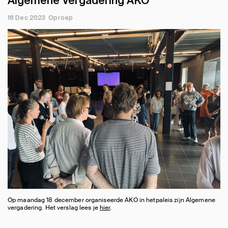
Algemene Vergadering AKO
18 Dec 2023
Oproep
Op maandag 18 december organiseerde AKO in hetpaleis zijn Algemene
vergadering. Het verslag lees je
hier
.