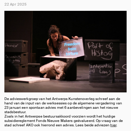
22 Apr 2025
De advieswerkgroep van het Antwerps Kunstenoverleg schreef aan de
hand van de input van de werksessies op de algemene vergadering van
23 januari een spontaan advies met 6 aanbevelingen aan het nieuwe
stadsbestuur.
Zoals in het Antwerpse bestuursakkoord voorzien wordt het huidige
subsidiereglement Fonds Nieuwe Makers geëvalueerd. Op vraag van de
stad schreef AKO ook hierrond een advies. Lees beide adviezen
hier
.