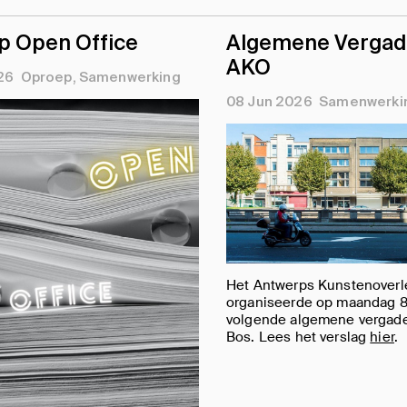
p Open Office
Algemene Vergad
AKO
26
Oproep
Samenwerking
08 Jun 2026
Samenwerki
Het Antwerps Kunstenoverl
organiseerde op maandag 8 
volgende algemene vergade
Bos. Lees het verslag
hier
.