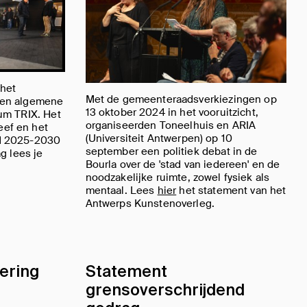
 het
Met de gemeenteraadsverkiezingen op
een algemene
13 oktober 2024 in het vooruitzicht,
um TRIX. Het
organiseerden Toneelhuis en ARIA
ef en het
(Universiteit Antwerpen) op 10
d 2025-2030
september een politiek debat in de
g lees je
Bourla over de 'stad van iedereen' en de
noodzakelijke ruimte, zowel fysiek als
mentaal. Lees
hier
het statement van het
Antwerps Kunstenoverleg.
ering
Statement
grensoverschrijdend