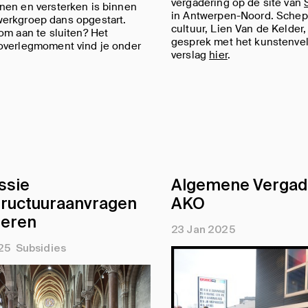
vergadering op de site van
nen en versterken is binnen
in Antwerpen-Noord. Schep
erkgroep dans opgestart.
cultuur, Lien Van de Kelder,
om aan te sluiten? Het
gesprek met het kunstenvel
overlegmoment vind je onder
verslag
hier
.
ssie
Algemene Vergad
tructuuraanvragen
AKO
deren
23 Jan 2025
25
Subsidies