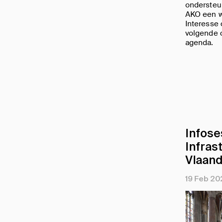
ondersteu
AKO een w
Interesse 
volgende 
agenda.
Infose
Infras
Vlaan
19 Feb 20