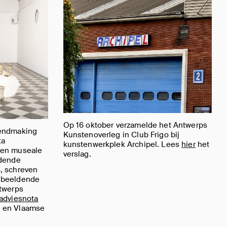
Op 16 oktober verzamelde het Antwerps
kendmaking
Kunstenoverleg in Club Frigo bij
ta
kunstenwerkplek Archipel. Lees
hier
het
gen museale
verslag.
ldende
, schreven
 beeldende
ntwerps
adviesnota
n en Vlaamse