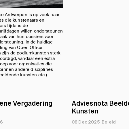
ce Antwerpen is op zoek naar
es die kunstenaars en
ers tijdens de
hrijfdagen willen ondersteunen
aak van hun dossiers voor
ersteuning. In de huidige
ling van Open Office
 zijn de podiumkunsten sterk
oordigd, vandaar een extra
oep voor organisaties die
n binnen andere disciplines
eeldende kunsten etc.).
ene Vergadering
Adviesnota Beel
Kunsten
26
08 Dec 2025
Beleid