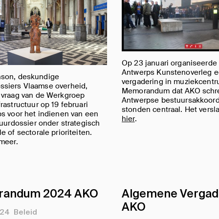
Op 23 januari organiseerde
Antwerps Kunstenoverleg 
son, deskundige
vergadering in muziekcentr
siers Vlaamse overheid,
Memorandum dat AKO schre
 vraag van de Werkgroep
Antwerpse bestuursakkoor
rastructuur op 19 februari
stonden centraal. Het versla
s voor het indienen van een
hier
.
tuurdossier onder strategisch
e of sectorale prioriteiten.
meer.
andum 2024 AKO
Algemene Vergad
AKO
024
Beleid