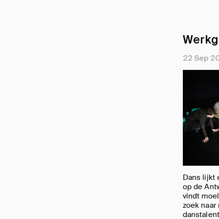
Werkg
22 Sep 2
Dans lijkt
op de Ant
vindt moel
zoek naar
danstalent