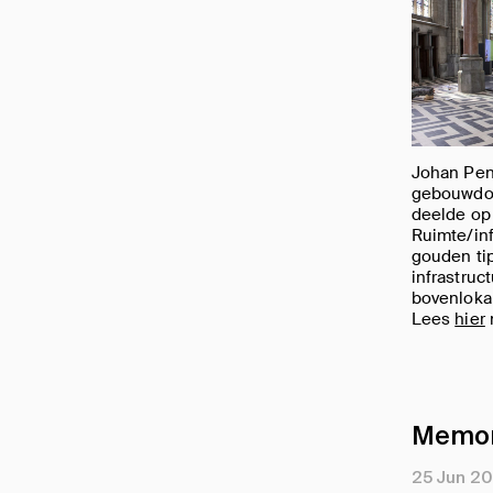
Johan Pen
gebouwdos
deelde op
Ruimte/inf
gouden tip
infrastruc
bovenlokal
Lees
hier
Memor
25 Jun 2