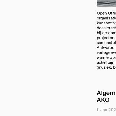
Open Offi
organisati
kunstwerk
dossiersc
bij de opm
projectond
samenstel
Antwerpen
vertegenw
warme opr
actief zij
(muziek, b
Algem
AKO
11 Jan 20