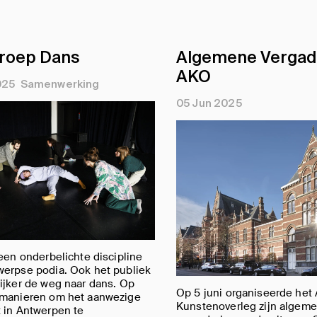
roep Dans
Algemene Vergad
AKO
025
Samenwerking
05 Jun 2025
 een onderbelichte discipline
werpse podia. Ook het publiek
ijker de weg naar dans. Op
Op 5 juni organiseerde het
 manieren om het aanwezige
Kunstenoverleg zijn algem
 in Antwerpen te