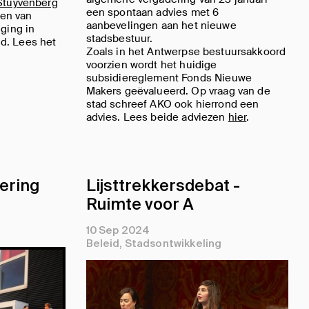
Stuyvenberg
een spontaan advies met 6
en van
aanbevelingen aan het nieuwe
 ging in
stadsbestuur.
d. Lees het
Zoals in het Antwerpse bestuursakkoord
voorzien wordt het huidige
subsidiereglement Fonds Nieuwe
Makers geëvalueerd. Op vraag van de
stad schreef AKO ook hierrond een
advies. Lees beide adviezen
hier
.
ering
Lijsttrekkersdebat -
Ruimte voor A
10 Sep 2024
Beleid
Stadsontwikkeling