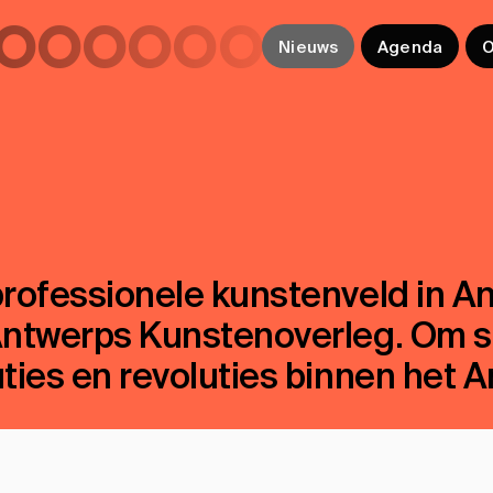
ooooooooooo
Nieuws
Agenda
O
professionele kunstenveld in An
Antwerps Kunstenoverleg. Om 
uties en revoluties binnen het