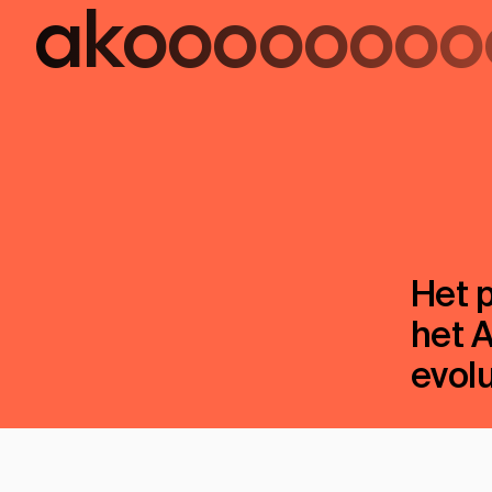
ako
ooooooo
Het 
het 
evol