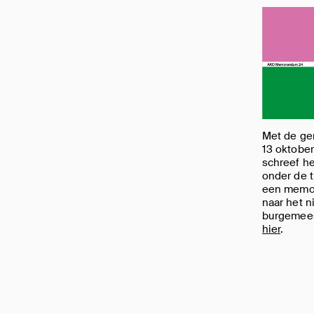
Met de ge
13 oktober
schreef h
onder de t
een memo
naar het n
burgemees
hier
.