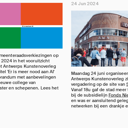
24 Jun 2024
meenteraadsverkiezingen op
 2024 in het vooruitzicht
et Antwerps Kunstenoverleg
itel 'Er is meer nood aan AI'
Maandag 24 juni organiseer
randum met aanbevelingen
Antwerps Kunstenoverleg z
ieuwe college van
vergadering op de site van
ter en schepenen. Lees het
Vanaf 18u gaf de stad meer 
bij de subsidielijn
Fonds Ni
en was er aansluitend gele
netwerken bij een drankje e