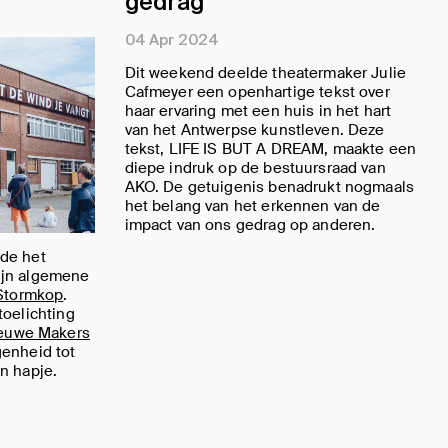
gedrag
04 Apr 2024
Dit weekend deelde theatermaker Julie
Cafmeyer een openhartige tekst over
haar ervaring met een huis in het hart
van het Antwerpse kunstleven. Deze
tekst, LIFE IS BUT A DREAM, maakte een
diepe indruk op de bestuursraad van
AKO. De getuigenis benadrukt nogmaals
het belang van het erkennen van de
impact van ons gedrag op anderen.
de het
ijn algemene
Stormkop
.
toelichting
euwe Makers
genheid tot
n hapje.