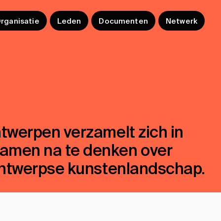
ooooooooooo
rganisatie
Leden
Documenten
Netwerk
twerpen verzamelt zich in
samen na te denken over
 Antwerpse kunstenlandschap.