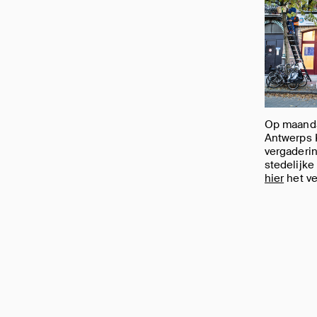
Op maandag
Antwerps 
vergaderin
stedelijk
hier
het ve