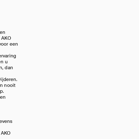
 en
n AKO
voor een
rvaring
en u
n, dan
ijderen.
n nooit
p.
den
gevens
. AKO