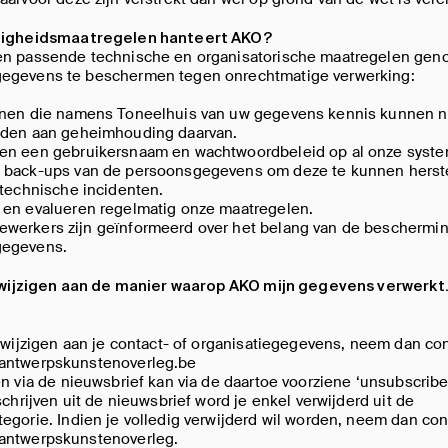
ligheidsmaatregelen hanteert AKO?
en passende technische en organisatorische maatregelen ge
egevens te beschermen tegen onrechtmatige verwerking:
onen die namens Toneelhuis van uw gegevens kennis kunnen 
uden aan geheimhouding daarvan.
en een gebruikersnaam en wachtwoordbeleid op al onze syst
 back-ups van de persoonsgegevens om deze te kunnen herste
 technische incidenten.
 en evalueren regelmatig onze maatregelen.
werkers zijn geïnformeerd over het belang van de beschermi
gegevens.
ts wijzigen aan de manier waarop AKO mijn gegevens verwerkt
s wijzigen aan je contact- of organisatiegegevens, neem dan co
antwerpskunstenoverleg.be
en via de nieuwsbrief kan via de daartoe voorziene ‘unsubscribe
tschrijven uit de nieuwsbrief word je enkel verwijderd uit de
egorie. Indien je volledig verwijderd wil worden, neem dan con
antwerpskunstenoverleg.