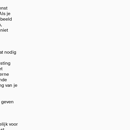
enst
Als je
rbeeld
n,
niet
at nodig
sting
et
terne
ende
g van je
n geven
lijk voor
st.