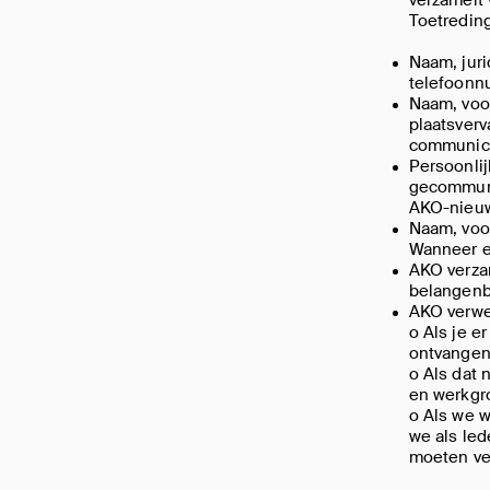
Toetredin
Naam, jur
telefoonn
Naam, voor
plaatsverv
communica
Persoonlij
gecommun
AKO-nieuws
Naam, voor
Wanneer e
AKO verzam
belangenb
AKO verwe
o Als je er expliciet de toestemming voor gaf, bijvoorbeeld om de nieuwsbrief te
ontvangen
o Als dat nodig is om bepaalde diensten te leveren, bijvoorbeeld om infosessies
en werkgr
o Als we wettelijk verplicht zijn om de gegevens te verwerken, bijvoorbeeld omdat
we als le
moeten ve