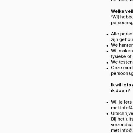
Welke vei
*Wij hebb
persoonsg
Alle pers
zijn geho
We hanter
Wij maken
fysieke of
We testen
Onze mede
persoons
Ik wil ie
ik doen?
Wil je iet
met info@
Uitschrijv
Bij het ui
verzendcat
met info@