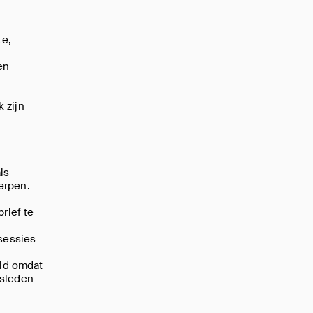
te,
en
 zijn
ls
erpen.
rsleden