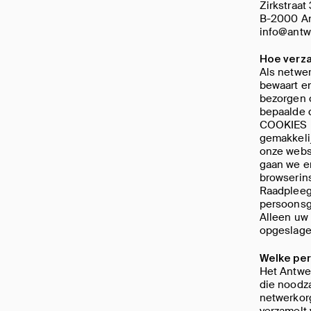
Zirkstraat
B-2000 A
info@antw
Hoe verz
Als netwe
bewaart en
bezorgen 
bepaalde d
COOKIES N
gemakkelij
onze websi
gaan we er
browserins
Raadpleeg 
persoonsg
Alleen uw
opgeslage
Welke per
Het Antwe
die noodza
netwerkor
verzamelt