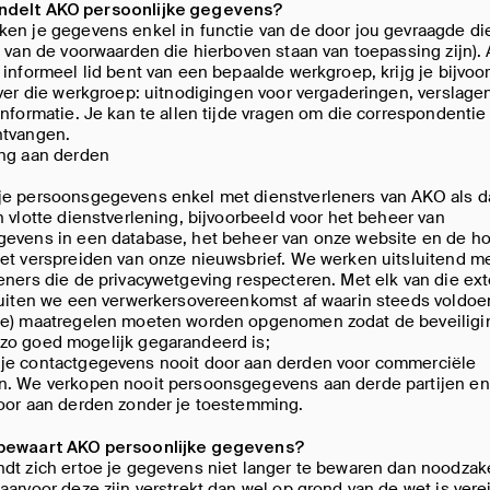
ndelt AKO persoonlijke gegevens?
en je gegevens enkel in functie van de door jou gevraagde di
n van de voorwaarden die hierboven staan van toepassing zijn). 
 informeel lid bent van een bepaalde werkgroep, krijg je bijvoo
over die werkgroep: uitnodigingen voor vergaderingen, verslage
informatie. Je kan te allen tijde vragen om die correspondentie 
ntvangen.
ing aan derden
je persoonsgegevens enkel met dienstverleners van AKO als d
n vlotte dienstverlening, bijvoorbeeld voor het beheer van
gevens in een database, het beheer van onze website en de ho
et verspreiden van onze nieuwsbrief. We werken uitsluitend m
eners die de privacywetgeving respecteren. Met elk van die ex
sluiten we een verwerkersovereenkomst af waarin steeds voldo
he) maatregelen moeten worden opgenomen zodat de beveiligin
zo goed mogelijk gegarandeerd is;
je contactgegevens nooit door aan derden voor commerciële
n. We verkopen nooit persoonsgegevens aan derde partijen e
door aan derden zonder je toestemming.
bewaart AKO persoonlijke gegevens?
dt zich ertoe je gegevens niet langer te bewaren dan noodzake
aarvoor deze zijn verstrekt dan wel op grond van de wet is verei