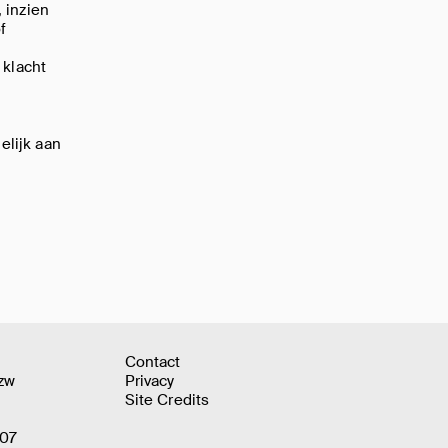
 inzien
f
 klacht
elijk aan
Contact
zw
Privacy
Site Credits
407