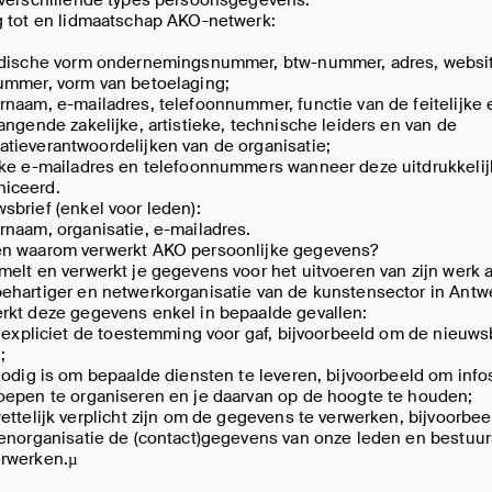
g tot en lidmaatschap AKO-netwerk:
idische vorm ondernemingsnummer, btw-nummer, adres, websi
ummer, vorm van betoelaging;
naam, e-mailadres, telefoonnummer, functie van de feitelijke 
angende zakelijke, artistieke, technische leiders en van de
tieverantwoordelijken van de organisatie;
ke e-mailadres en telefoonnummers wanneer deze uitdrukkelijk
iceerd.
brief (enkel voor leden):
naam, organisatie, e-mailadres.
n waarom verwerkt AKO persoonlijke gegevens?
elt en verwerkt je gegevens voor het uitvoeren van zijn werk a
ehartiger en netwerkorganisatie van de kunstensector in Antw
rkt deze gegevens enkel in bepaalde gevallen:
;
oepen te organiseren en je daarvan op de hoogte te houden;
denorganisatie de (contact)gegevens van onze leden en bestuu
rwerken.µ