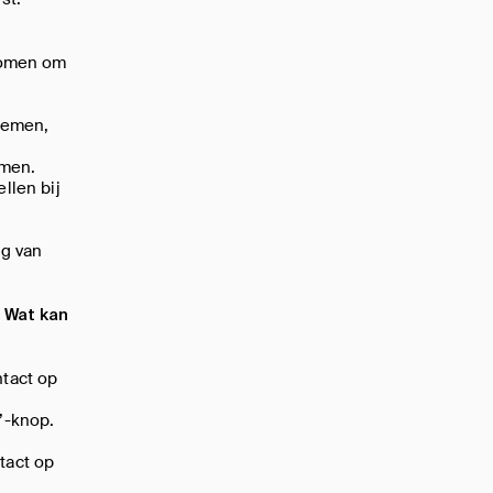
nomen om
nemen,
emen.
llen bij
ng van
. Wat kan
ntact op
’-knop.
tact op