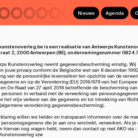
ooooooooooo
Nieuws
Agenda
O
unstenoverleg.be is een realisatie van Antwerps Kunsteno
traat 2, 2000 Antwerpen (BE), ondernemingsnummer 0824.
rps Kunstenoverleg neemt gegevensbescherming ernstig. Wij
en jouw privacy conform de Belgische wet van 8 december 199
g van de persoonlijke levenssfeer ten opzichte van de verwer
egevens en op de Verordening (EU) 2016/679 van het Europee
 en De Raad van 27 april 2016 betreffende de bescherming van
ke personen in verband met de verwerking van persoonsgegeve
e het vrije verkeer van die gegevens en tot intrekking van Richt
(algemene verordening gegevensbescherming).
rklaring willen we helder en transparant informeren over de ma
 persoonsgegevens die je aan ons verstrekt, verwerken. Als je 
 hiervan nog vragen hebt, neem dan contact op met AKO via :
Kunstenoverleg vzw