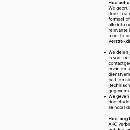
Hoe beha
We gebruik
(tenzij ee
formeel of
alle info 
relevante 
meer te o
Verstrekk
We delen 
is voor ee
contactge
ervan en h
dienstverl
partijen 
(technisc
gegevens 
We geven 
doeleinde
ze nooit 
Hoe lang 
AKO verbin
het doel w