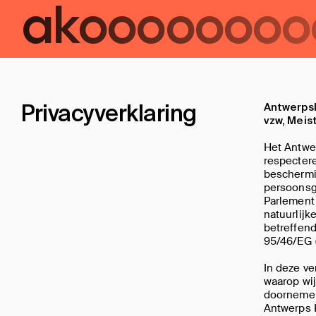
ako
ooooooo
Privacyverklaring
Antwerpsk
vzw, Meis
Het Antwe
respecter
beschermin
persoonsg
Parlement
natuurlij
betreffend
95/46/EG 
In deze ve
waarop wij
doornemen
Antwerps 