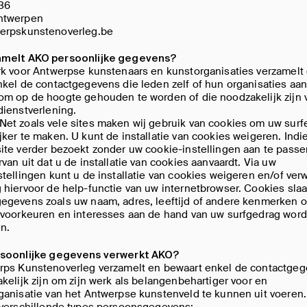
 36
ntwerpen
erpskunstenoverleg.be
amelt AKO persoonlijke gegevens?
rk voor Antwerpse kunstenaars en kunstorganisaties verzamelt
kel de contactgegevens die leden zelf of hun organisaties aa
om op de hoogte gehouden te worden of die noodzakelijk zijn 
ienstverlening.
et zoals vele sites maken wij gebruik van cookies om uw surfe
ker te maken. U kunt de installatie van cookies weigeren. Indi
te verder bezoekt zonder uw cookie-instellingen aan te passe
van uit dat u de installatie van cookies aanvaardt. Via uw
tellingen kunt u de installatie van cookies weigeren en/of verw
hiervoor de help-functie van uw internetbrowser. Cookies slaa
egevens zoals uw naam, adres, leeftijd of andere kenmerken o
 voorkeuren en interesses aan de hand van uw surfgedrag wor
n.
soonlijke gegevens verwerkt AKO?
rps Kunstenoverleg verzamelt en bewaart enkel de contactge
kelijk zijn om zijn werk als belangenbehartiger voor en
ganisatie van het Antwerpse kunstenveld te kunnen uit voeren
 verschillende types persoonsgegevens: