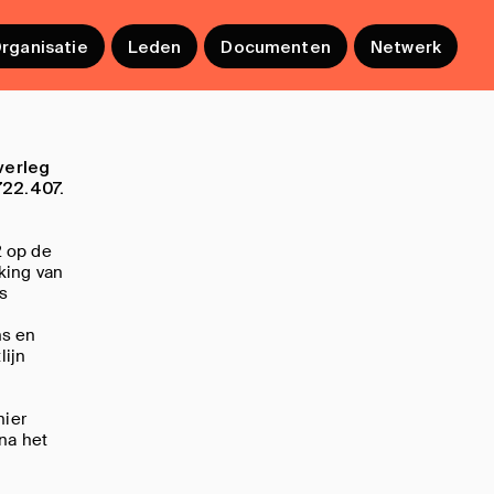
ooooooooooo
rganisatie
Leden
Documenten
Netwerk
verleg
722.407.
2 op de
king van
s
ns en
lijn
nier
na het