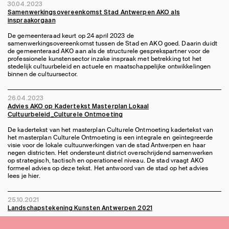
30.04.2023
Samenwerkingsovereenkomst Stad Antwerpen AKO als
inspraakorgaan
De gemeenteraad keurt op 24 april 2023 de
samenwerkingsovereenkomst tussen de Stad en AKO goed. Daarin duidt
de gemeenteraad AKO aan als de structurele gesprekspartner voor de
professionele kunstensector inzake inspraak met betrekking tot het
stedelijk cultuurbeleid en actuele en maatschappelijke ontwikkelingen
binnen de cultuursector.
26.04.2023
Advies AKO op Kadertekst Masterplan Lokaal
Cultuurbeleid_Culturele Ontmoeting
De kadertekst van het masterplan Culturele Ontmoeting
kadertekst van
het masterplan Culturele Ontmoeting
is een integrale en geïntegreerde
visie voor de lokale cultuurwerkingen van de stad Antwerpen en haar
negen districten. Het ondersteunt district overschrijdend samenwerken
op strategisch, tactisch en operationeel niveau. De stad vraagt AKO
formeel advies op deze tekst. Het antwoord van de stad op het advies
lees je
hier
.
25.10.2021
Landschapstekening Kunsten Antwerpen 2021
Om de Antwerpse kunstenorganisaties te helpen met de voorbereiding op