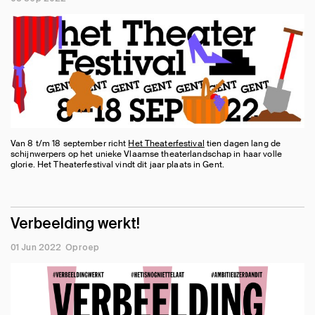
Van 8 t/m 18 september richt
Het Theaterfestival
tien dagen lang de
schijnwerpers op het unieke Vlaamse theaterlandschap in haar volle
glorie. Het Theaterfestival vindt dit jaar plaats in Gent.
Verbeelding werkt!
01 Jun 2022
Oproep