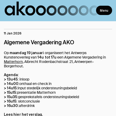
ako
ooooooo
Menu
11 Jan 2026
Algemene Vergadering AKO
Op
organiseert het Antwerps
maandag 19 januari
Kunstenoverleg van
een Algemene Vergadering in
14u tot 17u
Matterhorn
, Albrecht Rodenbachstraat 21, Antwerpen-
Borgerhout.
Agenda:
inloop
> 13u45:
onthaal en check in
> 14u00:
input stedelijk ondersteuningsbeleid
> 14u15:
presentatie Matterhorn
> 15u15:
gesprekstafels ondersteuningsbeleid
> 15u35:
slotconclusie
> 16u15:
afterdrink
> 16u30:
.
Lees
hier
het verslag